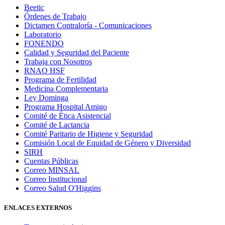
Beetic
Órdenes de Trabajo
Dictamen Contraloría - Comunicaciones
Laboratorio
FONENDO
Calidad y Seguridad del Paciente
Trabaja con Nosotros
RNAO HSF
Programa de Fertilidad
Medicina Complementaria
Ley Dominga
Programa Hospital Amigo
Comité de Ética Asistencial
Comité de Lactancia
Comité Paritario de Higiene y Seguridad
Comisión Local de Equidad de Género y Diversidad
SIRH
Cuentas Públicas
Correo MINSAL
Correo Institucional
Correo Salud O'Higgins
ENLACES EXTERNOS