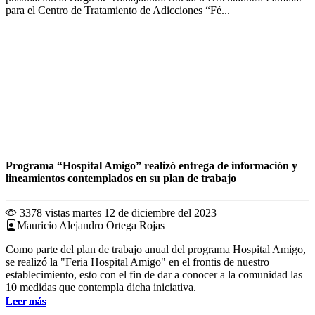
para el Centro de Tratamiento de Adicciones “Fé...
Programa “Hospital Amigo” realizó entrega de información y
lineamientos contemplados en su plan de trabajo
3378 vistas
martes 12 de diciembre del 2023
Mauricio Alejandro Ortega Rojas
Como parte del plan de trabajo anual del programa Hospital Amigo,
se realizó la "Feria Hospital Amigo" en el frontis de nuestro
establecimiento, esto con el fin de dar a conocer a la comunidad las
10 medidas que contempla dicha iniciativa.
Leer más
Leer más
Leer más
Leer más
Leer más
Leer más
Leer más
Leer más
Leer más
Leer más
Leer más
Leer más