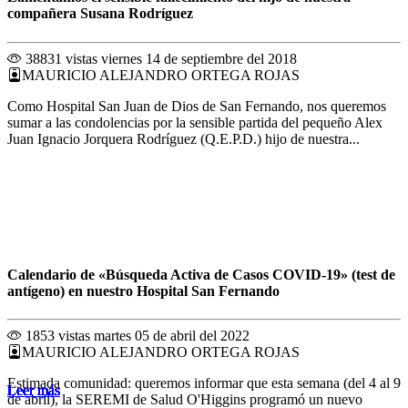
compañera Susana Rodríguez
38831 vistas
viernes 14 de septiembre del 2018
MAURICIO ALEJANDRO ORTEGA ROJAS
Como Hospital San Juan de Dios de San Fernando, nos queremos
sumar a las condolencias por la sensible partida del pequeño Alex
Juan Ignacio Jorquera Rodríguez (Q.E.P.D.) hijo de nuestra...
Calendario de «Búsqueda Activa de Casos COVID-19» (test de
antígeno) en nuestro Hospital San Fernando
1853 vistas
martes 05 de abril del 2022
MAURICIO ALEJANDRO ORTEGA ROJAS
Estimada comunidad: queremos informar que esta semana (del 4 al 9
Leer más
Leer más
Leer más
Leer más
Leer más
Leer más
Leer más
Leer más
Leer más
Leer más
Leer más
Leer más
de abril), la SEREMI de Salud O'Higgins programó un nuevo