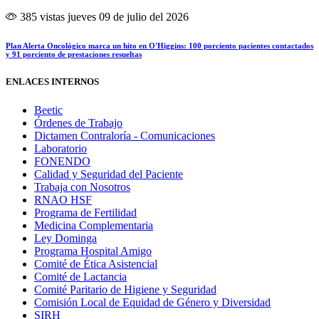
385 vistas
jueves 09 de julio del 2026
Plan Alerta Oncológico marca un hito en O'Higgins: 100 porciento pacientes contactados
y 91 porciento de prestaciones resueltas
ENLACES INTERNOS
Beetic
Órdenes de Trabajo
Dictamen Contraloría - Comunicaciones
Laboratorio
FONENDO
Calidad y Seguridad del Paciente
Trabaja con Nosotros
RNAO HSF
Programa de Fertilidad
Medicina Complementaria
Ley Dominga
Programa Hospital Amigo
Comité de Ética Asistencial
Comité de Lactancia
Comité Paritario de Higiene y Seguridad
Comisión Local de Equidad de Género y Diversidad
SIRH