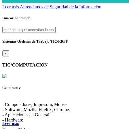
Leer más
Aprendamos de Seguridad de la Información
Buscar contenido
Sistemas Ordenes de Trabajo TIC/RRFF
×
TIC/COMPUTACION
Solicitudes:
- Computadores, Impresora, Mouse
- Software: Mozilla Firefox, Chrome.
- Aplicaciones en General
- Hardware
Leer más
Leer más
Leer más
Leer más
Leer más
Leer más
Leer más
Leer más
Leer más
Leer más
Leer más
Leer más