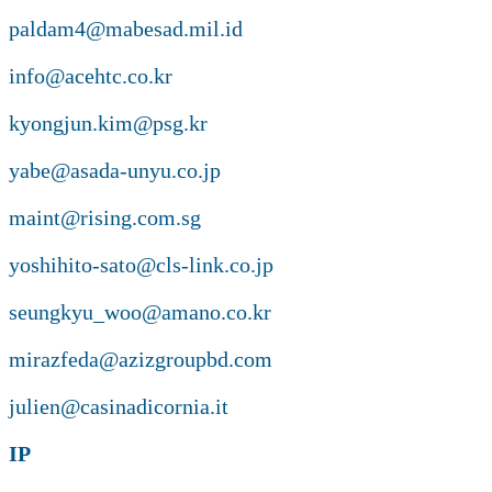
paldam4@mabesad.mil.id
info@acehtc.co.kr
kyongjun.kim@psg.kr
yabe@asada-unyu.co.jp
maint@rising.com.sg
yoshihito-sato@cls-link.co.jp
seungkyu_woo@amano.co.kr
mirazfeda@azizgroupbd.com
julien@casinadicornia.it
IP