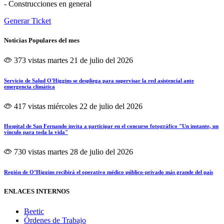
- Construcciones en general
Generar Ticket
Noticias Populares del mes
373 vistas
martes 21 de julio del 2026
Servicio de Salud O'Higgins se despliega para supervisar la red asistencial ante
emergencia climática
417 vistas
miércoles 22 de julio del 2026
Hospital de San Fernando invita a participar en el concurso fotográfico "Un instante, un
vínculo para toda la vida"
730 vistas
martes 28 de julio del 2026
Región de O’Higgins recibirá el operativo médico público-privado más grande del país
ENLACES INTERNOS
Beetic
Órdenes de Trabajo