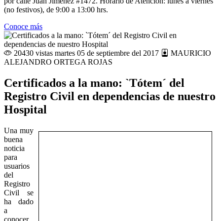
por calle Juan Jiménez #1472. Horario de Atención: lunes a viernes
(no festivos), de 9:00 a 13:00 hrs.
Conoce más
20430 vistas
martes 05 de septiembre del 2017
MAURICIO
ALEJANDRO ORTEGA ROJAS
Certificados a la mano: `Tótem´ del
Registro Civil en dependencias de nuestro
Hospital
Una muy
buena
noticia
para
usuarios
del
Registro
Civil se
ha dado
a
conocer