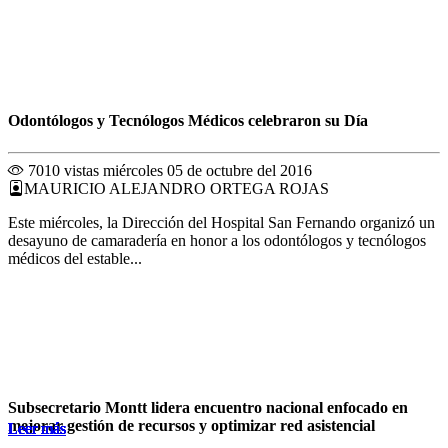
Odontólogos y Tecnólogos Médicos celebraron su Día
7010 vistas
miércoles 05 de octubre del 2016
MAURICIO ALEJANDRO ORTEGA ROJAS
Este miércoles, la Dirección del Hospital San Fernando organizó un
desayuno de camaradería en honor a los odontólogos y tecnólogos
médicos del estable...
Subsecretario Montt lidera encuentro nacional enfocado en
mejorar gestión de recursos y optimizar red asistencial
Leer más
Leer más
Leer más
Leer más
Leer más
Leer más
Leer más
Leer más
Leer más
Leer más
Leer más
Leer más