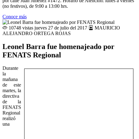
por calle Juan Jiménez #1472. Horario de Atención: lunes a viernes
(no festivos), de 9:00 a 13:00 hrs.
Conoce más
10748 vistas
jueves 27 de julio del 2017
MAURICIO
ALEJANDRO ORTEGA ROJAS
Leonel Barra fue homenajeado por
FENATS Regional
Durante
la
mañana
de este
martes, la
directiva
de la
FENATS
Regional
realizó
una