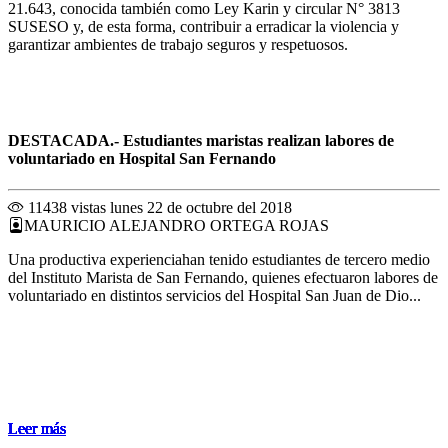
21.643, conocida también como Ley Karin y circular N° 3813
SUSESO y, de esta forma, contribuir a erradicar la violencia y
garantizar ambientes de trabajo seguros y respetuosos.
DESTACADA.- Estudiantes maristas realizan labores de
voluntariado en Hospital San Fernando
11438 vistas
lunes 22 de octubre del 2018
MAURICIO ALEJANDRO ORTEGA ROJAS
Una productiva experienciahan tenido estudiantes de tercero medio
del Instituto Marista de San Fernando, quienes efectuaron labores de
voluntariado en distintos servicios del Hospital San Juan de Dio...
Leer más
Leer más
Leer más
Leer más
Leer más
Leer más
Leer más
Leer más
Leer más
Leer más
Leer más
Leer más