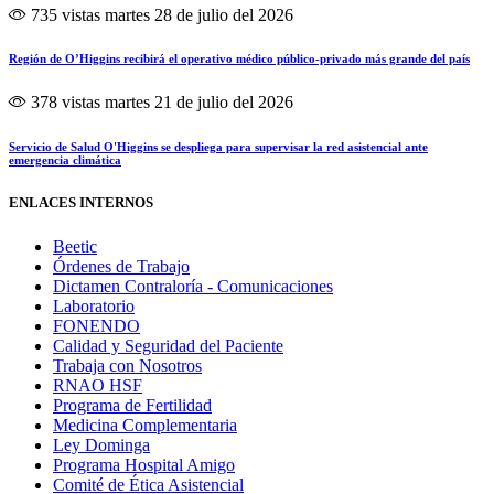
735 vistas
martes 28 de julio del 2026
Región de O’Higgins recibirá el operativo médico público-privado más grande del país
378 vistas
martes 21 de julio del 2026
Servicio de Salud O'Higgins se despliega para supervisar la red asistencial ante
emergencia climática
ENLACES INTERNOS
Beetic
Órdenes de Trabajo
Dictamen Contraloría - Comunicaciones
Laboratorio
FONENDO
Calidad y Seguridad del Paciente
Trabaja con Nosotros
RNAO HSF
Programa de Fertilidad
Medicina Complementaria
Ley Dominga
Programa Hospital Amigo
Comité de Ética Asistencial