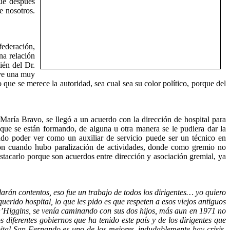
que después
e nosotros.
federación,
na relación
ién del Dr.
uve una muy
 que se merece la autoridad, sea cual sea su color político, porque del
aría Bravo, se llegó a un acuerdo con la dirección de hospital para
s que se están formando, de alguna u otra manera se le pudiera dar la
indo poder ver como un auxiliar de servicio puede ser un técnico en
ión cuando hubo paralización de actividades, donde como gremio no
stacarlo porque son acuerdos entre dirección y asociación gremial, ya
rán contentos, eso fue un trabajo de todos los dirigentes… yo quiero
rido hospital, lo que les pido es que respeten a esos viejos antiguos
’Higgins, se venía caminando con sus dos hijos, más aun en 1971 no
 diferentes gobiernos que ha tenido este país y de los dirigentes que
pital San Fernando es uno de los mejores, indudablemente hay crisis,