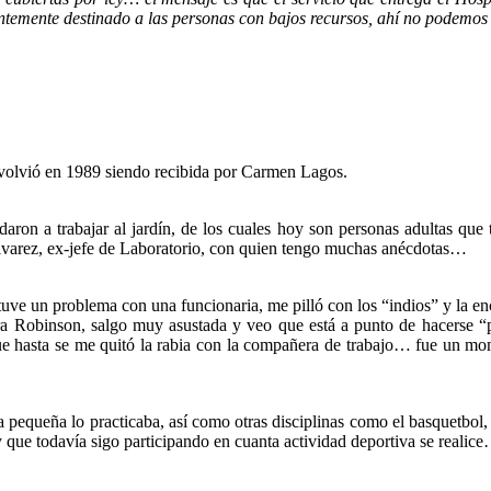
entemente destinado a las personas con bajos recursos, ahí no podemos f
 volvió en 1989 siendo recibida por Carmen Lagos.
ron a trabajar al jardín, de los cuales hoy son personas adultas que 
Álvarez, ex-jefe de Laboratorio, con quien tengo muchas anécdotas…
ve un problema con una funcionaria, me pilló con los “indios” y la en
era Robinson, salgo muy asustada y veo que está a punto de hacerse 
 que hasta se me quitó la rabia con la compañera de trabajo… fue un 
equeña lo practicaba, así como otras disciplinas como el basquetbol, b
oy que todavía sigo participando en cuanta actividad deportiva se reali