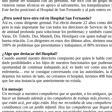
uno puede ser solidario con las personas. Me tocó con un grupo de
vinieron ramas técnicas en apoyo al salvamento, los tranquilizamos 
Este hecho posicionó al Hospital de San Fernando y al país entero 
¿Pero usted tuvo otro rol en Hospital San Fernando?
Así es, como dirigente gremial. Fui electo durante 22 años como dir
pero lo más importante fue con todos los directores de Servicio de 
de amistad profunda para solucionar los problemas; y también cuand
Varas, Dr. Toledo, Dra. Manteli, Dra. Henríquez con quien trabajé en
buena relación. Los dirigentes en estos dos últimos años, abrimos una 
100% de problemas que presentamos y trabajamos, el 80% tuvimos r
¿Algo que destacar del Hospital?
Cuando asumió nuestro directorio compuesto por quien le habla como
darle posibilidades a los hijos de nuestros funcionarios que pudiera
oportunidad de continuar trabajando acá; es lindo ver como una téc
enfermería… eso se consigue conversando con las autoridades, la 
dejamos los turnos de lado, no cerramos el hospital, tuvimos 498 fun
que fue una instancia que anteriormente no existía.
Un mensaje:
Un mensaje a nuestros compañeros que se quedan, a los antiguos, que
hacer un llamado además a los compañeros de trabajo más jóvenes, que
que están acá, por algo están. Hoy me recordaba de una compañera 
contábamos con un jardín infantil. Hoy las compañeras que llegan al 
siempre estuvimos atentos a que esas necesidades tendrían que estar