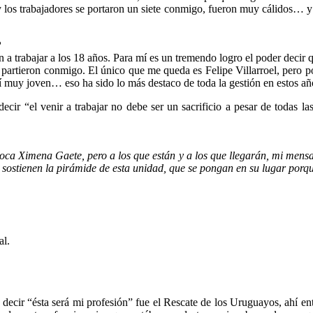
y los trabajadores se portaron un siete conmigo, fueron muy cálidos… y
?
 trabajar a los 18 años. Para mí es un tremendo logro el poder decir 
 partieron conmigo. El único que me queda es Felipe Villarroel, pero p
bí muy joven… eso ha sido lo más destaco de toda la gestión en estos añ
ecir “el venir a trabajar no debe ser un sacrificio a pesar de todas la
a Ximena Gaete, pero a los que están y a los que llegarán, mi mensaj
sostienen la pirámide de esta unidad, que se pongan en su lugar porqu
al.
 decir “ésta será mi profesión” fue el Rescate de los Uruguayos, ahí e