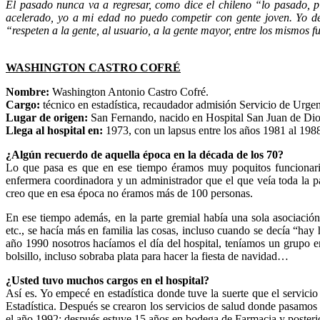
El pasado nunca va a regresar, como dice el chileno “lo pasado, p
acelerado, yo a mi edad no puedo competir con gente joven. Yo de
“respeten a la gente, al usuario, a la gente mayor, entre los mismos 
WASHINGTON CASTRO COFRÉ
Nombre:
Washington Antonio Castro Cofré.
Cargo:
técnico en estadística, recaudador admisión Servicio de Urgen
Lugar de origen:
San Fernando, nacido en Hospital San Juan de Dio
Llega al hospital en:
1973, con un lapsus entre los años 1981 al 198
¿Algún recuerdo de aquella época en la década de los 70?
Lo que pasa es que en ese tiempo éramos muy poquitos funcionarios
enfermera coordinadora y un administrador que el que veía toda la p
creo que en esa época no éramos más de 100 personas.
En ese tiempo además, en la parte gremial había una sola asociaci
etc., se hacía más en familia las cosas, incluso cuando se decía “hay
año 1990 nosotros hacíamos el día del hospital, teníamos un grupo e
bolsillo, incluso sobraba plata para hacer la fiesta de navidad…
¿Usted tuvo muchos cargos en el hospital?
Así es. Yo empecé en estadística donde tuve la suerte que el servicio
Estadística. Después se crearon los servicios de salud donde pasamos
el año 1992; después estuve 15 años en bodega de Farmacia y poste