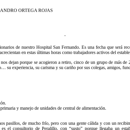
JANDRO ORTEGA ROJAS
cionarios de nuestro Hospital San Fernando. Es una fecha que será rec
 acrecientan en estas últimas horas como trabajadores activos del esta
e nos dejan porque se acogieron a retiro, cinco de un grupo de más de 2
o… su experiencia, su carisma y su cariño por sus colegas, amigos, fun
ión.
primaria y manejo de unidades de central de alimentación.
chos pasillos, de mucho frío, pero con una gente cálida y con un recib
es el consultorio de Peralillo, con “susto” porque llegaba un esta