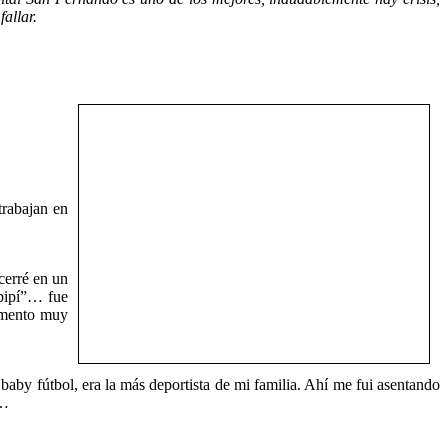
allar.
trabajan en
cerré en un
“pipí”… fue
momento muy
aby fútbol, era la más deportista de mi familia. Ahí me fui asentando
ce…