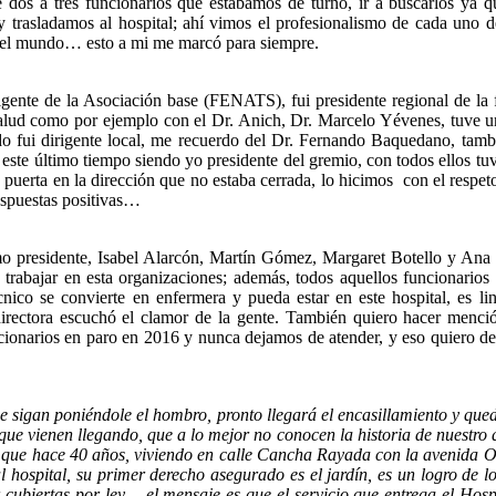
 dos a tres funcionarios que estábamos de turno, ir a buscarlos ya 
y trasladamos al hospital; ahí vimos el profesionalismo de cada uno d
en el mundo… esto a mi me marcó para siempre.
igente de la Asociación base (FENATS), fui presidente regional de la 
Salud como por ejemplo con el Dr. Anich, Dr. Marcelo Yévenes, tuve u
o fui dirigente local, me recuerdo del Dr. Fernando Baquedano, tamb
 este último tiempo siendo yo presidente del gremio, con todos ellos t
puerta en la dirección que no estaba cerrada, lo hicimos con el respeto
espuestas positivas…
 presidente, Isabel Alarcón, Martín Gómez, Margaret Botello y Ana M
n trabajar en esta organizaciones; además, todos aquellos funcionario
nico se convierte en enfermera y pueda estar en este hospital, es l
directora escuchó el clamor de la gente. También quiero hacer menc
cionarios en paro en 2016 y nunca dejamos de atender, y eso quiero de
 sigan poniéndole el hombro, pronto llegará el encasillamiento y queda
 vienen llegando, que a lo mejor no conocen la historia de nuestro que
que hace 40 años, viviendo en calle Cancha Rayada con la avenida O
hospital, su primer derecho asegurado es el jardín, es un logro de los
 cubiertas por ley… el mensaje es que el servicio que entrega el Hos