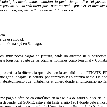
isado”; las mentalidades cambian, la gente siempre dice “el pasado f
l pasado no sacaría nada para ponerlo acá… por eso, el mensaje a 
funcionarios, respétense”… se ha perdido todo eso.
cia.
s de esa ciudad.
8 donde trabajó en Santiago.
, muy pocos cargos de jefatura, había un director sin subdirectore
arte logística, aparte de las oficinas normales como Personal y Conta
ón, no existía la diferencia que existe en la actualidad con FENATS
 huelga” el hospital se cerraba por completo y no entraba nadie. De hec
n abastecimiento que juntábamos el dinero donde el funcionario no ga
 me pagó el técnico en estadística en la escuela de salud pública de l
 a depender del SOME, estuve ahí hasta el año 1981 donde dejé el hospit
riormente me vine a Admisión de Urgencia donde llevo más de 9 años…