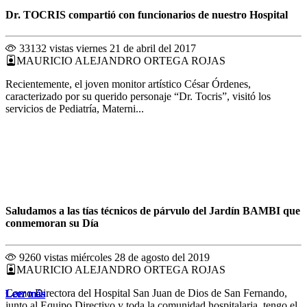
Dr. TOCRIS compartió con funcionarios de nuestro Hospital
33132 vistas
viernes 21 de abril del 2017
MAURICIO ALEJANDRO ORTEGA ROJAS
Recientemente, el joven monitor artístico César Órdenes,
caracterizado por su querido personaje “Dr. Tocris”, visitó los
servicios de Pediatría, Materni...
Saludamos a las tías técnicos de párvulo del Jardín BAMBI que
conmemoran su Día
9260 vistas
miércoles 28 de agosto del 2019
MAURICIO ALEJANDRO ORTEGA ROJAS
Como Directora del Hospital San Juan de Dios de San Fernando,
Leer más
Leer más
Leer más
Leer más
Leer más
Leer más
Leer más
Leer más
Leer más
Leer más
Leer más
Leer más
junto al Equipo Directivo y toda la comunidad hospitalaria, tengo el