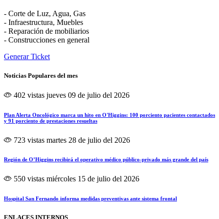
- Corte de Luz, Agua, Gas
- Infraestructura, Muebles
- Reparación de mobiliarios
- Construcciones en general
Generar Ticket
Noticias Populares del mes
402 vistas
jueves 09 de julio del 2026
Plan Alerta Oncológico marca un hito en O'Higgins: 100 porciento pacientes contactados
y 91 porciento de prestaciones resueltas
723 vistas
martes 28 de julio del 2026
Región de O’Higgins recibirá el operativo médico público-privado más grande del país
550 vistas
miércoles 15 de julio del 2026
Hospital San Fernando informa medidas preventivas ante sistema frontal
ENLACES INTERNOS