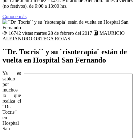
por calle Juan Jiménez #1472. Horario de Atención: lunes a viernes
(no festivos), de 9:00 a 13:00 hrs.
Conoce más
16742 vistas
martes 28 de febrero del 2017
MAURICIO
ALEJANDRO ORTEGA ROJAS
``Dr. Tocris`` y su `risoterapia` están de
vuelta en Hospital San Fernando
Ya es
sabido
por
muchos
lo que
realiza el
“Dr.
Tocris”
en
Hospital
San