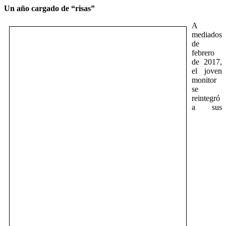
Un año cargado de “risas”
A
mediados
de
febrero
de 2017,
el joven
monitor
se
reintegró
a sus