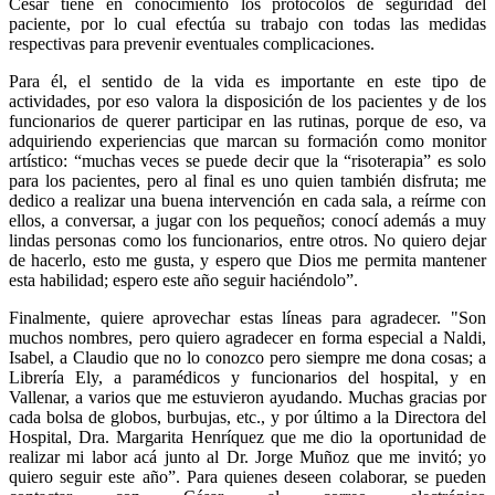
César tiene en conocimiento los protocolos de seguridad del
paciente, por lo cual efectúa su trabajo con todas las medidas
respectivas para prevenir eventuales complicaciones.
Para él, el sentido de la vida es importante en este tipo de
actividades, por eso valora la disposición de los pacientes y de los
funcionarios de querer participar en las rutinas, porque de eso, va
adquiriendo experiencias que marcan su formación como monitor
artístico: “muchas veces se puede decir que la “risoterapia” es solo
para los pacientes, pero al final es uno quien también disfruta; me
dedico a realizar una buena intervención en cada sala, a reírme con
ellos, a conversar, a jugar con los pequeños; conocí además a muy
lindas personas como los funcionarios, entre otros. No quiero dejar
de hacerlo, esto me gusta, y espero que Dios me permita mantener
esta habilidad; espero este año seguir haciéndolo”.
Finalmente, quiere aprovechar estas líneas para agradecer. "Son
muchos nombres, pero quiero agradecer en forma especial a Naldi,
Isabel, a Claudio que no lo conozco pero siempre me dona cosas; a
Librería Ely, a paramédicos y funcionarios del hospital, y en
Vallenar, a varios que me estuvieron ayudando. Muchas gracias por
cada bolsa de globos, burbujas, etc., y por último a la Directora del
Hospital, Dra. Margarita Henríquez que me dio la oportunidad de
realizar mi labor acá junto al Dr. Jorge Muñoz que me invitó; yo
quiero seguir este año”. Para quienes deseen colaborar, se pueden