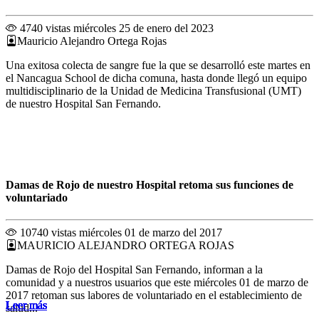
4740 vistas
miércoles 25 de enero del 2023
Mauricio Alejandro Ortega Rojas
Una exitosa colecta de sangre fue la que se desarrolló este martes en
el Nancagua School de dicha comuna, hasta donde llegó un equipo
multidisciplinario de la Unidad de Medicina Transfusional (UMT)
de nuestro Hospital San Fernando.
Damas de Rojo de nuestro Hospital retoma sus funciones de
voluntariado
10740 vistas
miércoles 01 de marzo del 2017
MAURICIO ALEJANDRO ORTEGA ROJAS
Damas de Rojo del Hospital San Fernando, informan a la
comunidad y a nuestros usuarios que este miércoles 01 de marzo de
2017 retoman sus labores de voluntariado en el establecimiento de
Leer más
Leer más
Leer más
Leer más
Leer más
Leer más
Leer más
Leer más
Leer más
Leer más
Leer más
Leer más
salud...