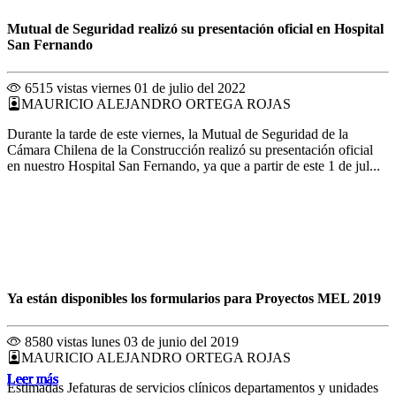
Mutual de Seguridad realizó su presentación oficial en Hospital
San Fernando
6515 vistas
viernes 01 de julio del 2022
MAURICIO ALEJANDRO ORTEGA ROJAS
Durante la tarde de este viernes, la Mutual de Seguridad de la
Cámara Chilena de la Construcción realizó su presentación oficial
en nuestro Hospital San Fernando, ya que a partir de este 1 de jul...
Ya están disponibles los formularios para Proyectos MEL 2019
8580 vistas
lunes 03 de junio del 2019
MAURICIO ALEJANDRO ORTEGA ROJAS
Leer más
Leer más
Leer más
Leer más
Leer más
Leer más
Leer más
Leer más
Leer más
Leer más
Leer más
Leer más
Estimadas Jefaturas de servicios clínicos departamentos y unidades