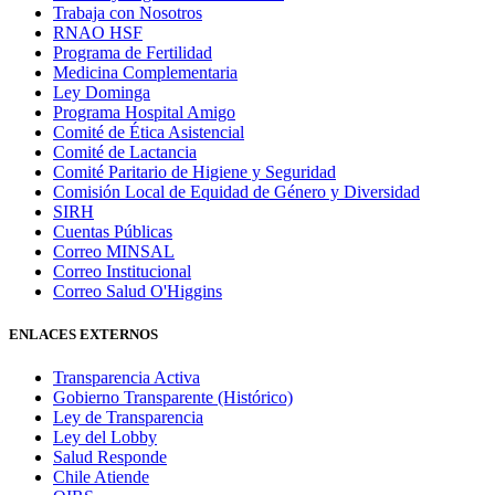
Trabaja con Nosotros
RNAO HSF
Programa de Fertilidad
Medicina Complementaria
Ley Dominga
Programa Hospital Amigo
Comité de Ética Asistencial
Comité de Lactancia
Comité Paritario de Higiene y Seguridad
Comisión Local de Equidad de Género y Diversidad
SIRH
Cuentas Públicas
Correo MINSAL
Correo Institucional
Correo Salud O'Higgins
ENLACES EXTERNOS
Transparencia Activa
Gobierno Transparente (Histórico)
Ley de Transparencia
Ley del Lobby
Salud Responde
Chile Atiende