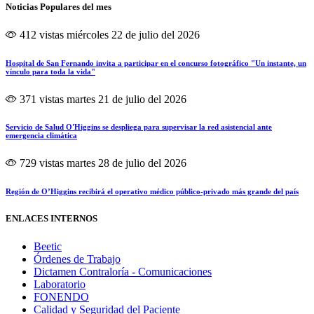
Noticias Populares del mes
412 vistas
miércoles 22 de julio del 2026
Hospital de San Fernando invita a participar en el concurso fotográfico "Un instante, un
vínculo para toda la vida"
371 vistas
martes 21 de julio del 2026
Servicio de Salud O'Higgins se despliega para supervisar la red asistencial ante
emergencia climática
729 vistas
martes 28 de julio del 2026
Región de O’Higgins recibirá el operativo médico público-privado más grande del país
ENLACES INTERNOS
Beetic
Órdenes de Trabajo
Dictamen Contraloría - Comunicaciones
Laboratorio
FONENDO
Calidad y Seguridad del Paciente