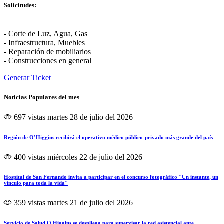
Solicitudes:
- Corte de Luz, Agua, Gas
- Infraestructura, Muebles
- Reparación de mobiliarios
- Construcciones en general
Generar Ticket
Noticias Populares del mes
697 vistas
martes 28 de julio del 2026
Región de O’Higgins recibirá el operativo médico público-privado más grande del país
400 vistas
miércoles 22 de julio del 2026
Hospital de San Fernando invita a participar en el concurso fotográfico "Un instante, un
vínculo para toda la vida"
359 vistas
martes 21 de julio del 2026
Servicio de Salud O'Higgins se despliega para supervisar la red asistencial ante