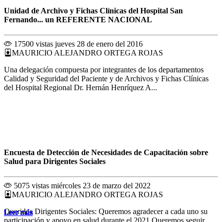
Unidad de Archivo y Fichas Clínicas del Hospital San
Fernando... un REFERENTE NACIONAL
17500 vistas
jueves 28 de enero del 2016
MAURICIO ALEJANDRO ORTEGA ROJAS
Una delegación compuesta por integrantes de los departamentos
Calidad y Seguridad del Paciente y de Archivos y Fichas Clínicas
del Hospital Regional Dr. Hernán Henríquez A...
Encuesta de Detección de Necesidades de Capacitación sobre
Salud para Dirigentes Sociales
5075 vistas
miércoles 23 de marzo del 2022
MAURICIO ALEJANDRO ORTEGA ROJAS
Queridos Dirigentes Sociales: Queremos agradecer a cada uno su
Leer más
Leer más
Leer más
Leer más
Leer más
Leer más
Leer más
Leer más
Leer más
Leer más
Leer más
Leer más
participación y apoyo en salud durante el 2021.Queremos seguir