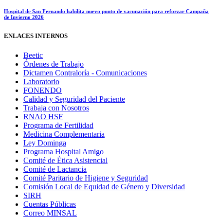
Hospital de San Fernando habilita nuevo punto de vacunación para reforzar Campaña
de Invierno 2026
ENLACES INTERNOS
Beetic
Órdenes de Trabajo
Dictamen Contraloría - Comunicaciones
Laboratorio
FONENDO
Calidad y Seguridad del Paciente
Trabaja con Nosotros
RNAO HSF
Programa de Fertilidad
Medicina Complementaria
Ley Dominga
Programa Hospital Amigo
Comité de Ética Asistencial
Comité de Lactancia
Comité Paritario de Higiene y Seguridad
Comisión Local de Equidad de Género y Diversidad
SIRH
Cuentas Públicas
Correo MINSAL