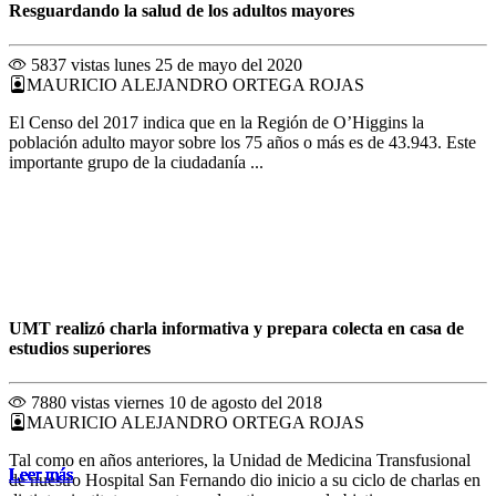
Resguardando la salud de los adultos mayores
5837 vistas
lunes 25 de mayo del 2020
MAURICIO ALEJANDRO ORTEGA ROJAS
El Censo del 2017 indica que en la Región de O’Higgins la
población adulto mayor sobre los 75 años o más es de 43.943. Este
importante grupo de la ciudadanía ...
UMT realizó charla informativa y prepara colecta en casa de
estudios superiores
7880 vistas
viernes 10 de agosto del 2018
MAURICIO ALEJANDRO ORTEGA ROJAS
Tal como en años anteriores, la Unidad de Medicina Transfusional
Leer más
Leer más
Leer más
Leer más
Leer más
Leer más
Leer más
Leer más
Leer más
Leer más
Leer más
Leer más
de nuestro Hospital San Fernando dio inicio a su ciclo de charlas en