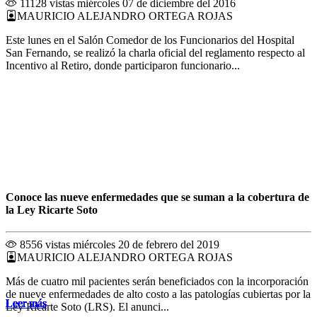
11128 vistas
miércoles 07 de diciembre del 2016
MAURICIO ALEJANDRO ORTEGA ROJAS
Este lunes en el Salón Comedor de los Funcionarios del Hospital
San Fernando, se realizó la charla oficial del reglamento respecto al
Incentivo al Retiro, donde participaron funcionario...
Conoce las nueve enfermedades que se suman a la cobertura de
la Ley Ricarte Soto
8556 vistas
miércoles 20 de febrero del 2019
MAURICIO ALEJANDRO ORTEGA ROJAS
Más de cuatro mil pacientes serán beneficiados con la incorporación
de nueve enfermedades de alto costo a las patologías cubiertas por la
Leer más
Leer más
Leer más
Leer más
Leer más
Leer más
Leer más
Leer más
Leer más
Leer más
Leer más
Leer más
Ley Ricarte Soto (LRS). El anunci...