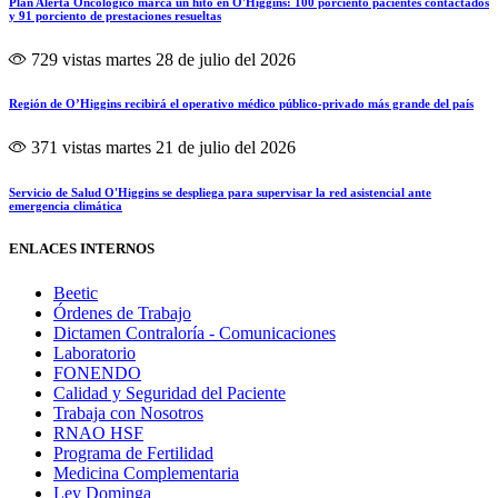
Plan Alerta Oncológico marca un hito en O'Higgins: 100 porciento pacientes contactados
y 91 porciento de prestaciones resueltas
729 vistas
martes 28 de julio del 2026
Región de O’Higgins recibirá el operativo médico público-privado más grande del país
371 vistas
martes 21 de julio del 2026
Servicio de Salud O'Higgins se despliega para supervisar la red asistencial ante
emergencia climática
ENLACES INTERNOS
Beetic
Órdenes de Trabajo
Dictamen Contraloría - Comunicaciones
Laboratorio
FONENDO
Calidad y Seguridad del Paciente
Trabaja con Nosotros
RNAO HSF
Programa de Fertilidad
Medicina Complementaria
Ley Dominga