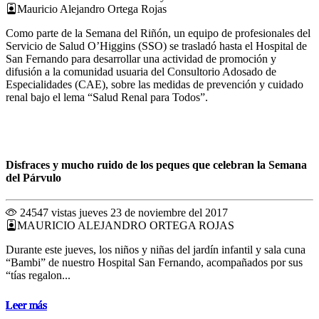
Mauricio Alejandro Ortega Rojas
Como parte de la Semana del Riñón, un equipo de profesionales del
Servicio de Salud O’Higgins (SSO) se trasladó hasta el Hospital de
San Fernando para desarrollar una actividad de promoción y
difusión a la comunidad usuaria del Consultorio Adosado de
Especialidades (CAE), sobre las medidas de prevención y cuidado
renal bajo el lema “Salud Renal para Todos”.
Disfraces y mucho ruido de los peques que celebran la Semana
del Párvulo
24547 vistas
jueves 23 de noviembre del 2017
MAURICIO ALEJANDRO ORTEGA ROJAS
Durante este jueves, los niños y niñas del jardín infantil y sala cuna
“Bambi” de nuestro Hospital San Fernando, acompañados por sus
“tías regalon...
Leer más
Leer más
Leer más
Leer más
Leer más
Leer más
Leer más
Leer más
Leer más
Leer más
Leer más
Leer más