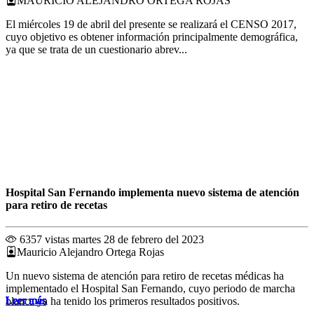
MAURICIO ALEJANDRO ORTEGA ROJAS
El miércoles 19 de abril del presente se realizará el CENSO 2017,
cuyo objetivo es obtener información principalmente demográfica,
ya que se trata de un cuestionario abrev...
Hospital San Fernando implementa nuevo sistema de atención
para retiro de recetas
6357 vistas
martes 28 de febrero del 2023
Mauricio Alejandro Ortega Rojas
Un nuevo sistema de atención para retiro de recetas médicas ha
implementado el Hospital San Fernando, cuyo periodo de marcha
Leer más
Leer más
Leer más
Leer más
Leer más
Leer más
Leer más
Leer más
Leer más
Leer más
Leer más
Leer más
blanca ya ha tenido los primeros resultados positivos.