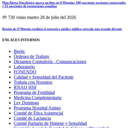
Plan Alerta Oncológico marca un hito en O'Higgins: 100 porciento pacientes contactados
y 91 porciento de prestaciones resueltas
730 vistas
martes 28 de julio del 2026
Región de O’Higgins recibirá el operativo médico público-privado más grande del país
ENLACES INTERNOS
Beetic
Órdenes de Trabajo
Dictamen Contraloría - Comunicaciones
Laboratorio
FONENDO
Calidad y Seguridad del Paciente
Trabaja con Nosotros
RNAO HSF
Programa de Fertilidad
Medicina Complementaria
Ley Dominga
Programa Hospital Amigo
Comité de Ética Asistencial
Comité de Lactancia
Comité Paritario de Higiene y Seguridad