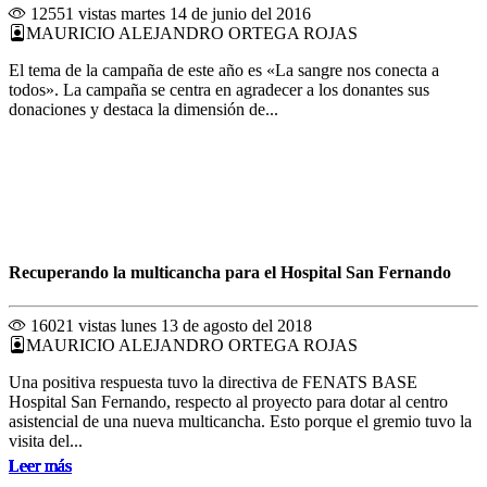
12551 vistas
martes 14 de junio del 2016
MAURICIO ALEJANDRO ORTEGA ROJAS
El tema de la campaña de este año es «La sangre nos conecta a
todos». La campaña se centra en agradecer a los donantes sus
donaciones y destaca la dimensión de...
Recuperando la multicancha para el Hospital San Fernando
16021 vistas
lunes 13 de agosto del 2018
MAURICIO ALEJANDRO ORTEGA ROJAS
Una positiva respuesta tuvo la directiva de FENATS BASE
Hospital San Fernando, respecto al proyecto para dotar al centro
asistencial de una nueva multicancha. Esto porque el gremio tuvo la
visita del...
Leer más
Leer más
Leer más
Leer más
Leer más
Leer más
Leer más
Leer más
Leer más
Leer más
Leer más
Leer más