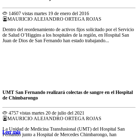
14607 vistas
martes 19 de enero del 2016
MAURICIO ALEJANDRO ORTEGA ROJAS
Dentro del reordenamiento de activos fijos solicitado por el Servicio
de Salud O’Higgins a los hospitales de la región, en Hospital San
Juan de Dios de San Fernando han estado trabajando...
UMT San Fernando realizará colectas de sangre en el Hospital
de Chimbarongo
4757 vistas
martes 20 de julio del 2021
MAURICIO ALEJANDRO ORTEGA ROJAS
La Unidad de Medicina Transfusional (UMT) del Hospital San
Leer más
Leer más
Leer más
Leer más
Leer más
Leer más
Leer más
Leer más
Leer más
Leer más
Leer más
Leer más
Fernando junto a Hospital de Mercedes Chimbarongo, han