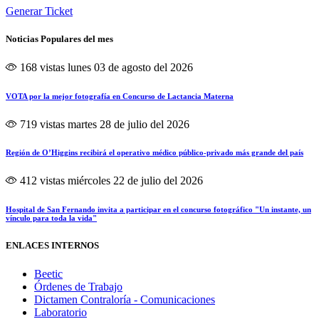
Generar Ticket
Noticias Populares del mes
168 vistas
lunes 03 de agosto del 2026
VOTA por la mejor fotografía en Concurso de Lactancia Materna
719 vistas
martes 28 de julio del 2026
Región de O’Higgins recibirá el operativo médico público-privado más grande del país
412 vistas
miércoles 22 de julio del 2026
Hospital de San Fernando invita a participar en el concurso fotográfico "Un instante, un
vínculo para toda la vida"
ENLACES INTERNOS
Beetic
Órdenes de Trabajo
Dictamen Contraloría - Comunicaciones
Laboratorio