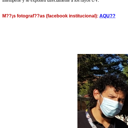
intemperie y se exponen directamente a los rayos UV.
M??¡s fotograf??­as (facebook institucional):
AQU??