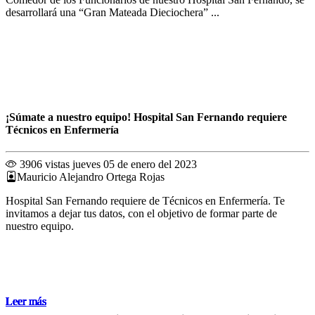
desarrollará una “Gran Mateada Dieciochera” ...
¡Súmate a nuestro equipo! Hospital San Fernando requiere
Técnicos en Enfermería
3906 vistas
jueves 05 de enero del 2023
Mauricio Alejandro Ortega Rojas
Hospital San Fernando requiere de Técnicos en Enfermería. Te
invitamos a dejar tus datos, con el objetivo de formar parte de
nuestro equipo.
Leer más
Leer más
Leer más
Leer más
Leer más
Leer más
Leer más
Leer más
Leer más
Leer más
Leer más
Leer más