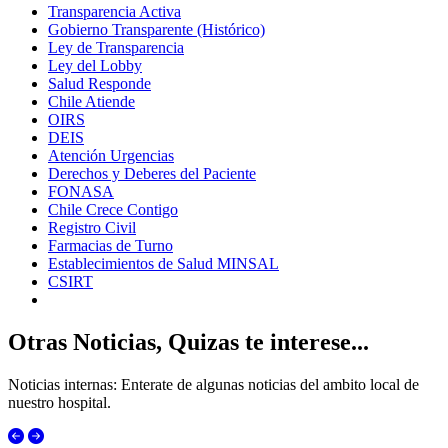
Transparencia Activa
Gobierno Transparente (Histórico)
Ley de Transparencia
Ley del Lobby
Salud Responde
Chile Atiende
OIRS
DEIS
Atención Urgencias
Derechos y Deberes del Paciente
FONASA
Chile Crece Contigo
Registro Civil
Farmacias de Turno
Establecimientos de Salud MINSAL
CSIRT
Otras Noticias, Quizas te interese...
Noticias internas: Enterate de algunas noticias del ambito local de
nuestro hospital.