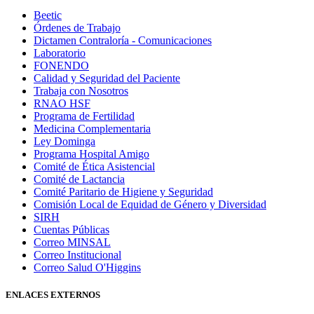
Beetic
Órdenes de Trabajo
Dictamen Contraloría - Comunicaciones
Laboratorio
FONENDO
Calidad y Seguridad del Paciente
Trabaja con Nosotros
RNAO HSF
Programa de Fertilidad
Medicina Complementaria
Ley Dominga
Programa Hospital Amigo
Comité de Ética Asistencial
Comité de Lactancia
Comité Paritario de Higiene y Seguridad
Comisión Local de Equidad de Género y Diversidad
SIRH
Cuentas Públicas
Correo MINSAL
Correo Institucional
Correo Salud O'Higgins
ENLACES EXTERNOS