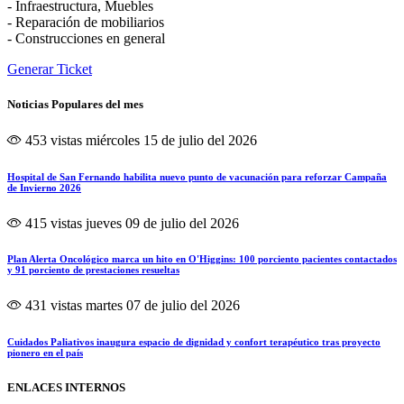
- Infraestructura, Muebles
- Reparación de mobiliarios
- Construcciones en general
Generar Ticket
Noticias Populares del mes
453 vistas
miércoles 15 de julio del 2026
Hospital de San Fernando habilita nuevo punto de vacunación para reforzar Campaña
de Invierno 2026
415 vistas
jueves 09 de julio del 2026
Plan Alerta Oncológico marca un hito en O'Higgins: 100 porciento pacientes contactados
y 91 porciento de prestaciones resueltas
431 vistas
martes 07 de julio del 2026
Cuidados Paliativos inaugura espacio de dignidad y confort terapéutico tras proyecto
pionero en el país
ENLACES INTERNOS