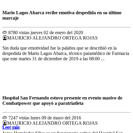
Mario Lagos Abarca recibe emotiva despedida en su último
marcaje
8780 vistas
jueves 02 de enero del 2020
MAURICIO ALEJANDRO ORTEGA ROJAS
Sin duda que emotividad fue la palabra que se describió en la
despedida de Mario Lagos Abarca, técnico paramédico de Farmacia
que este martes 31 de diciembre de 2019 a las 08:00 ...
Hospital San Fernando estuvo presente en evento masivo de
Combatpower que apoyó a paratriatleta
7247 vistas
lunes 09 de mayo del 2016
MAURICIO ALEJANDRO ORTEGA ROJAS
Leer más
Leer más
Leer más
Leer más
Leer más
Leer más
Leer más
Leer más
Leer más
Leer más
Leer más
Leer más