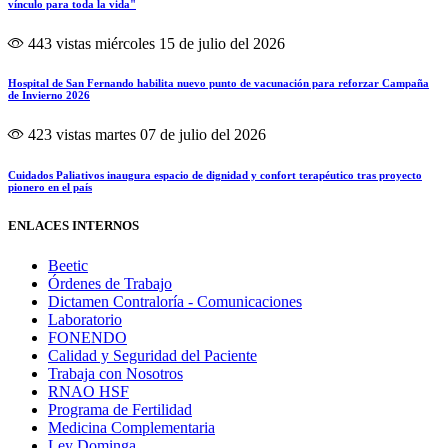
vínculo para toda la vida"
443 vistas
miércoles 15 de julio del 2026
Hospital de San Fernando habilita nuevo punto de vacunación para reforzar Campaña
de Invierno 2026
423 vistas
martes 07 de julio del 2026
Cuidados Paliativos inaugura espacio de dignidad y confort terapéutico tras proyecto
pionero en el país
ENLACES INTERNOS
Beetic
Órdenes de Trabajo
Dictamen Contraloría - Comunicaciones
Laboratorio
FONENDO
Calidad y Seguridad del Paciente
Trabaja con Nosotros
RNAO HSF
Programa de Fertilidad
Medicina Complementaria
Ley Dominga