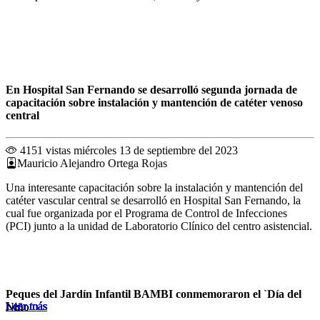
En Hospital San Fernando se desarrolló segunda jornada de
capacitación sobre instalación y mantención de catéter venoso
central
4151 vistas
miércoles 13 de septiembre del 2023
Mauricio Alejandro Ortega Rojas
Una interesante capacitación sobre la instalación y mantención del
catéter vascular central se desarrolló en Hospital San Fernando, la
cual fue organizada por el Programa de Control de Infecciones
(PCI) junto a la unidad de Laboratorio Clínico del centro asistencial.
Peques del Jardín Infantil BAMBI conmemoraron el `Día del
Leer más
Leer más
Leer más
Leer más
Leer más
Leer más
Leer más
Leer más
Leer más
Leer más
Leer más
Leer más
Niño´