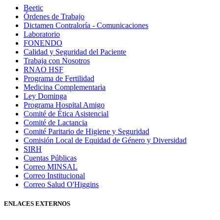
Beetic
Órdenes de Trabajo
Dictamen Contraloría - Comunicaciones
Laboratorio
FONENDO
Calidad y Seguridad del Paciente
Trabaja con Nosotros
RNAO HSF
Programa de Fertilidad
Medicina Complementaria
Ley Dominga
Programa Hospital Amigo
Comité de Ética Asistencial
Comité de Lactancia
Comité Paritario de Higiene y Seguridad
Comisión Local de Equidad de Género y Diversidad
SIRH
Cuentas Públicas
Correo MINSAL
Correo Institucional
Correo Salud O'Higgins
ENLACES EXTERNOS