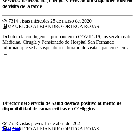
Servicios de Medicina, Cirugía y Pensionado suspenden horario
de visita de la tarde
7314 vistas
miércoles 25 de marzo del 2020
MAURICIO ALEJANDRO ORTEGA ROJAS
Debido a la contingencia por pandemia COVID-19, los servicios de
Medicina, Cirugía y Pensionado de Hospital San Fernando,
informan que se ha suspendido el horario de visita a pacientes en la
j...
Director del Servicio de Salud destaca positivo aumento de
disponibilidad de camas críticas en O´Higgins
7553 vistas
jueves 15 de abril del 2021
MAURICIO ALEJANDRO ORTEGA ROJAS
Leer más
Leer más
Leer más
Leer más
Leer más
Leer más
Leer más
Leer más
Leer más
Leer más
Leer más
Leer más