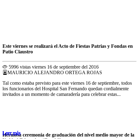
Este viernes se realizará el Acto de Fiestas Patrias y Fondas en
Patio Claustro
5996 vistas
viernes 16 de septiembre del 2016
MAURICIO ALEJANDRO ORTEGA ROJAS
Tal como estaba previsto para este viernes 16 de septiembre, todos
los funcionarios del Hospital San Fernando quedan cordialmente
invitados a un momento de camaradería para celebrar estas...
Leer más
Leer más
Leer más
Leer más
Leer más
Leer más
Leer más
Leer más
Leer más
Leer más
Leer más
Leer más
Hermosa ceremonia de graduación del nivel medio mayor de la