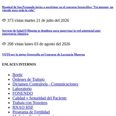
Hospital de San Fernando invita a participar en el concurso fotográfico "Un instante, un
vínculo para toda la vida"
373 vistas
martes 21 de julio del 2026
Servicio de Salud O'Higgins se despliega para supervisar la red asistencial ante
emergencia climática
208 vistas
lunes 03 de agosto del 2026
VOTA por la mejor fotografía en Concurso de Lactancia Materna
ENLACES INTERNOS
Beetic
Órdenes de Trabajo
Dictamen Contraloría - Comunicaciones
Laboratorio
FONENDO
Calidad y Seguridad del Paciente
Trabaja con Nosotros
RNAO HSF
Programa de Fertilidad