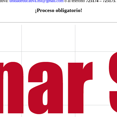
ativa:
unidadeducativa.hsf@gmail.com
o al teléfono
725174 – 725175
.
¡Proceso obligatorio!