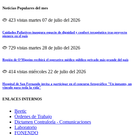
Noticias Populares del mes
423 vistas
martes 07 de julio del 2026
Cuidados Paliativos inaugura espacio de dignidad y confort terapéutico tras proyecto
pionero en el país
729 vistas
martes 28 de julio del 2026
Región de O’Higgins recibirá el operativo médico público-privado más grande del país
414 vistas
miércoles 22 de julio del 2026
Hospital de San Fernando invita a participar en el concurso fotográfico "Un instante, un
vínculo para toda la vida"
ENLACES INTERNOS
Beetic
Órdenes de Trabajo
Dictamen Contraloría - Comunicaciones
Laboratorio
FONENDO