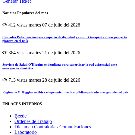
Generar Ticket
Noticias Populares del mes
412 vistas
martes 07 de julio del 2026
Cuidados Paliativos inaugura espacio de dignidad y confort terapéutico tras proyecto
pionero en el país
364 vistas
martes 21 de julio del 2026
Servicio de Salud O'Higgins se despliega para supervisar la red asistencial ante
emergencia climática
713 vistas
martes 28 de julio del 2026
Región de O’Higgins recibirá el operativo médico público-privado más grande del país
ENLACES INTERNOS
Beetic
Órdenes de Trabajo
Dictamen Contraloría - Comunicaciones
Laboratorio