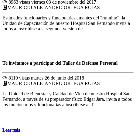
8963 vistas
viernes 03 de noviembre del 2017
MAURICIO ALEJANDRO ORTEGA ROJAS
Estimados funcionarios y funcionarias amantes del “running”: la
Unidad de Capacitación de nuestro Hospital San Fernando invita a
todos a inscribirse a la segunda versión de ...
Te invitamos a participar del Taller de Defensa Personal
8110 vistas
martes 26 de junio del 2018
MAURICIO ALEJANDRO ORTEGA ROJAS
La Unidad de Bienestar y Calidad de Vida de nuestro Hospital San
Fernando, a través de su preparador físico Edgar Jara, invita a todos
los funcionarios y funcionarias a inscribirse al T...
Leer más
Leer más
Leer más
Leer más
Leer más
Leer más
Leer más
Leer más
Leer más
Leer más
Leer más
Leer más