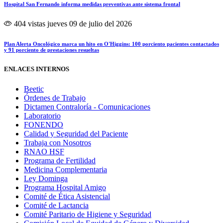
Hospital San Fernando informa medidas preventivas ante sistema frontal
404 vistas
jueves 09 de julio del 2026
Plan Alerta Oncológico marca un hito en O'Higgins: 100 porciento pacientes contactados
y 91 porciento de prestaciones resueltas
ENLACES INTERNOS
Beetic
Órdenes de Trabajo
Dictamen Contraloría - Comunicaciones
Laboratorio
FONENDO
Calidad y Seguridad del Paciente
Trabaja con Nosotros
RNAO HSF
Programa de Fertilidad
Medicina Complementaria
Ley Dominga
Programa Hospital Amigo
Comité de Ética Asistencial
Comité de Lactancia
Comité Paritario de Higiene y Seguridad