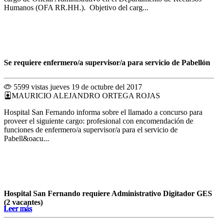
Humanos (OFA RR.HH.). Objetivo del carg...
Se requiere enfermero/a supervisor/a para servicio de Pabellón
5599 vistas
jueves 19 de octubre del 2017
MAURICIO ALEJANDRO ORTEGA ROJAS
Hospital San Fernando informa sobre el llamado a concurso para
proveer el siguiente cargo: profesional con encomendación de
funciones de enfermero/a supervisor/a para el servicio de
Pabell&oacu...
Hospital San Fernando requiere Administrativo Digitador GES
(2 vacantes)
Leer más
Leer más
Leer más
Leer más
Leer más
Leer más
Leer más
Leer más
Leer más
Leer más
Leer más
Leer más