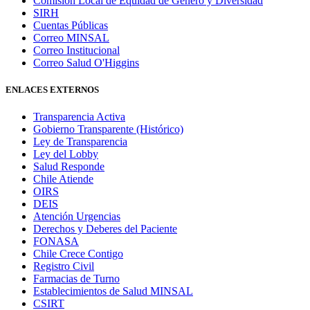
Comisión Local de Equidad de Género y Diversidad
SIRH
Cuentas Públicas
Correo MINSAL
Correo Institucional
Correo Salud O'Higgins
ENLACES EXTERNOS
Transparencia Activa
Gobierno Transparente (Histórico)
Ley de Transparencia
Ley del Lobby
Salud Responde
Chile Atiende
OIRS
DEIS
Atención Urgencias
Derechos y Deberes del Paciente
FONASA
Chile Crece Contigo
Registro Civil
Farmacias de Turno
Establecimientos de Salud MINSAL
CSIRT