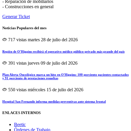
- Reparación de mobiliarios
- Construcciones en general
Generar Ticket
Noticias Populares del mes
717 vistas
martes 28 de julio del 2026
Región de O’Higgins recibirá el operativo médico público-privado más grande del país
391 vistas
jueves 09 de julio del 2026
Plan Alerta Oncológico marca un hito en O'Higgins: 100 porciento pacientes contactados
y 91 porciento de prestaciones resueltas
550 vistas
miércoles 15 de julio del 2026
Hospital San Fernando informa medidas preventivas ante sistema frontal
ENLACES INTERNOS
Beetic
Órdenes de Trabajo