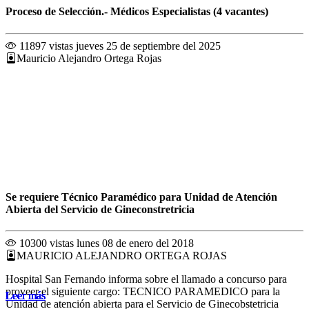
Proceso de Selección.- Médicos Especialistas (4 vacantes)
11897 vistas
jueves 25 de septiembre del 2025
Mauricio Alejandro Ortega Rojas
Se requiere Técnico Paramédico para Unidad de Atención
Abierta del Servicio de Gineconstretricia
10300 vistas
lunes 08 de enero del 2018
MAURICIO ALEJANDRO ORTEGA ROJAS
Hospital San Fernando informa sobre el llamado a concurso para
proveer el siguiente cargo: TECNICO PARAMEDICO para la
Leer más
Leer más
Leer más
Leer más
Leer más
Leer más
Leer más
Leer más
Leer más
Leer más
Leer más
Leer más
Unidad de atención abierta para el Servicio de Ginecobstetricia