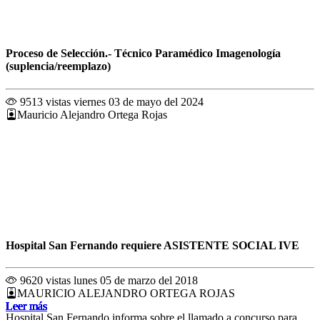
Proceso de Selección.- Técnico Paramédico Imagenología
(suplencia/reemplazo)
9513 vistas
viernes 03 de mayo del 2024
Mauricio Alejandro Ortega Rojas
Hospital San Fernando requiere ASISTENTE SOCIAL IVE
9620 vistas
lunes 05 de marzo del 2018
MAURICIO ALEJANDRO ORTEGA ROJAS
Leer más
Leer más
Leer más
Leer más
Leer más
Leer más
Leer más
Leer más
Leer más
Leer más
Leer más
Leer más
Hospital San Fernando informa sobre el llamado a concurso para