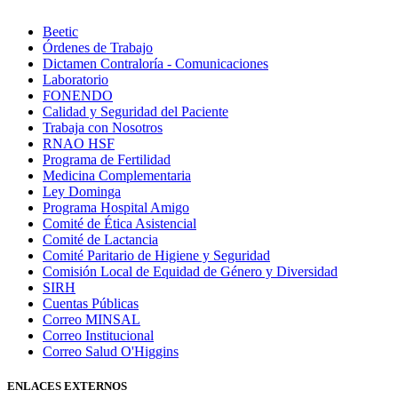
Beetic
Órdenes de Trabajo
Dictamen Contraloría - Comunicaciones
Laboratorio
FONENDO
Calidad y Seguridad del Paciente
Trabaja con Nosotros
RNAO HSF
Programa de Fertilidad
Medicina Complementaria
Ley Dominga
Programa Hospital Amigo
Comité de Ética Asistencial
Comité de Lactancia
Comité Paritario de Higiene y Seguridad
Comisión Local de Equidad de Género y Diversidad
SIRH
Cuentas Públicas
Correo MINSAL
Correo Institucional
Correo Salud O'Higgins
ENLACES EXTERNOS