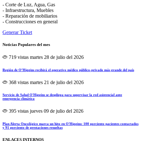
- Corte de Luz, Agua, Gas
- Infraestructura, Muebles
- Reparación de mobiliarios
- Construcciones en general
Generar Ticket
Noticias Populares del mes
719 vistas
martes 28 de julio del 2026
Región de O’Higgins recibirá el operativo médico público-privado más grande del país
368 vistas
martes 21 de julio del 2026
Servicio de Salud O'Higgins se despliega para supervisar la red asistencial ante
emergencia climática
395 vistas
jueves 09 de julio del 2026
Plan Alerta Oncológico marca un hito en O'Higgins: 100 porciento pacientes contactados
y 91 porciento de prestaciones resueltas
ENLACES INTERNOS