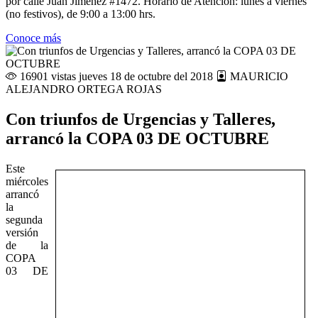
por calle Juan Jiménez #1472. Horario de Atención: lunes a viernes
(no festivos), de 9:00 a 13:00 hrs.
Conoce más
16901 vistas
jueves 18 de octubre del 2018
MAURICIO
ALEJANDRO ORTEGA ROJAS
Con triunfos de Urgencias y Talleres,
arrancó la COPA 03 DE OCTUBRE
Este
miércoles
arrancó
la
segunda
versión
de la
COPA
03 DE