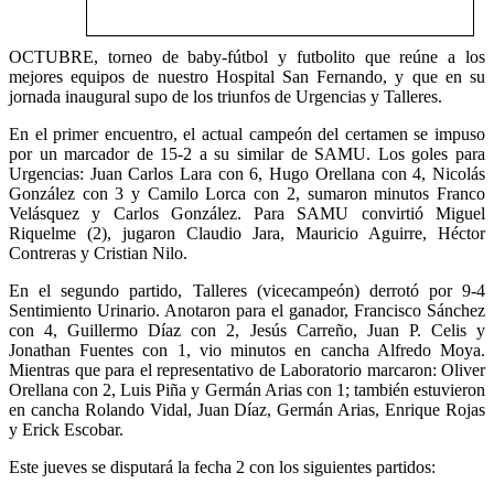
OCTUBRE, torneo de baby-fútbol y futbolito que reúne a los
mejores equipos de nuestro Hospital San Fernando, y que en su
jornada inaugural supo de los triunfos de Urgencias y Talleres.
En el primer encuentro, el actual campeón del certamen se impuso
por un marcador de 15-2 a su similar de SAMU. Los goles para
Urgencias: Juan Carlos Lara con 6, Hugo Orellana con 4, Nicolás
González con 3 y Camilo Lorca con 2, sumaron minutos Franco
Velásquez y Carlos González. Para SAMU convirtió Miguel
Riquelme (2), jugaron Claudio Jara, Mauricio Aguirre, Héctor
Contreras y Cristian Nilo.
En el segundo partido, Talleres (vicecampeón) derrotó por 9-4
Sentimiento Urinario. Anotaron para el ganador, Francisco Sánchez
con 4, Guillermo Díaz con 2, Jesús Carreño, Juan P. Celis y
Jonathan Fuentes con 1, vio minutos en cancha Alfredo Moya.
Mientras que para el representativo de Laboratorio marcaron: Oliver
Orellana con 2, Luis Piña y Germán Arias con 1; también estuvieron
en cancha Rolando Vidal, Juan Díaz, Germán Arias, Enrique Rojas
y Erick Escobar.
Este jueves se disputará la fecha 2 con los siguientes partidos: