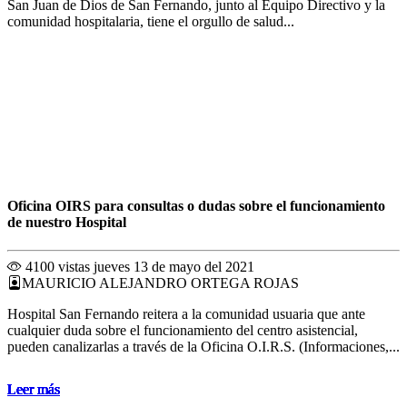
San Juan de Dios de San Fernando, junto al Equipo Directivo y la
comunidad hospitalaria, tiene el orgullo de salud...
Oficina OIRS para consultas o dudas sobre el funcionamiento
de nuestro Hospital
4100 vistas
jueves 13 de mayo del 2021
MAURICIO ALEJANDRO ORTEGA ROJAS
Hospital San Fernando reitera a la comunidad usuaria que ante
cualquier duda sobre el funcionamiento del centro asistencial,
pueden canalizarlas a través de la Oficina O.I.R.S. (Informaciones,...
Leer más
Leer más
Leer más
Leer más
Leer más
Leer más
Leer más
Leer más
Leer más
Leer más
Leer más
Leer más