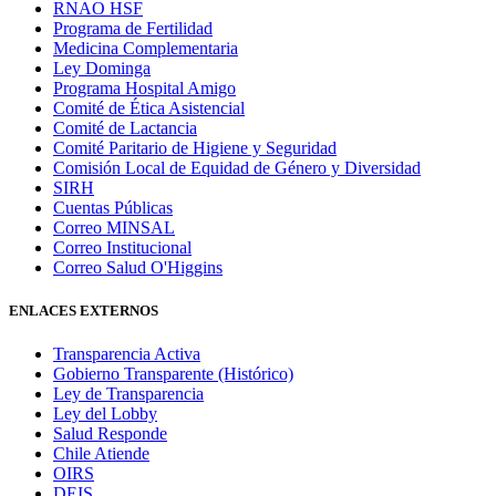
RNAO HSF
Programa de Fertilidad
Medicina Complementaria
Ley Dominga
Programa Hospital Amigo
Comité de Ética Asistencial
Comité de Lactancia
Comité Paritario de Higiene y Seguridad
Comisión Local de Equidad de Género y Diversidad
SIRH
Cuentas Públicas
Correo MINSAL
Correo Institucional
Correo Salud O'Higgins
ENLACES EXTERNOS
Transparencia Activa
Gobierno Transparente (Histórico)
Ley de Transparencia
Ley del Lobby
Salud Responde
Chile Atiende
OIRS
DEIS