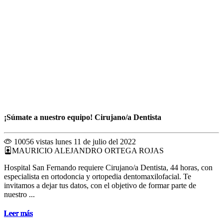
¡Súmate a nuestro equipo! Cirujano/a Dentista
10056 vistas
lunes 11 de julio del 2022
MAURICIO ALEJANDRO ORTEGA ROJAS
Hospital San Fernando requiere Cirujano/a Dentista, 44 horas, con
especialista en ortodoncia y ortopedia dentomaxilofacial. Te
invitamos a dejar tus datos, con el objetivo de formar parte de
nuestro ...
Leer más
Leer más
Leer más
Leer más
Leer más
Leer más
Leer más
Leer más
Leer más
Leer más
Leer más
Leer más