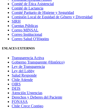
Comité de Ética Asistencial
Comité de Lactancia
Comité Paritario de Higiene y Seguridad
Comisión Local de Equidad de Género y Diversidad
SIRH
Cuentas Públicas
Correo MINSAL
Correo Institucional
Correo Salud O'Higgins
ENLACES EXTERNOS
Transparencia Activa
Gobierno Transparente (Histórico)
Ley de Transparencia
Ley del Lobby
Salud Responde
Chile Atiende
OIRS
DEIS
Atención Urgencias
Derechos y Deberes del Paciente
FONASA
Chile Crece Contigo