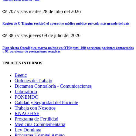
707 vistas
martes 28 de julio del 2026
Región de O’Higgins recibirá el operativo médico público-privado más grande del país
385 vistas
jueves 09 de julio del 2026
Plan Alerta Oncológico marca un hito en O'Higgins: 100 porciento pacientes contactados
y 91 porciento de prestaciones resueltas
ENLACES INTERNOS
Beetic
Órdenes de Trabajo
Dictamen Contraloría - Comunicaciones
Laboratorio
FONENDO
Calidad y Seguridad del Paciente
Trabaja con Nosotros
RNAO HSF
Programa de Fertilidad
Medicina Complementaria
Ley Dominga
Programa Hospital Amigo