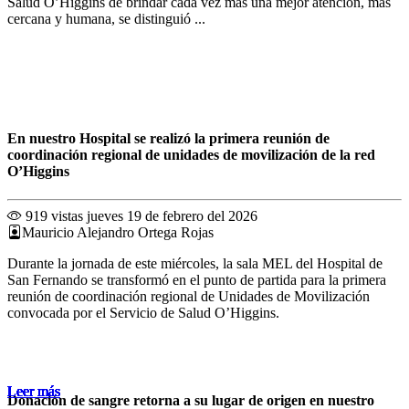
Salud O’Higgins de brindar cada vez más una mejor atención, más
cercana y humana, se distinguió ...
En nuestro Hospital se realizó la primera reunión de
coordinación regional de unidades de movilización de la red
O’Higgins
919 vistas
jueves 19 de febrero del 2026
Mauricio Alejandro Ortega Rojas
Durante la jornada de este miércoles, la sala MEL del Hospital de
San Fernando se transformó en el punto de partida para la primera
reunión de coordinación regional de Unidades de Movilización
convocada por el Servicio de Salud O’Higgins.
Leer más
Leer más
Leer más
Leer más
Leer más
Leer más
Leer más
Leer más
Leer más
Leer más
Leer más
Leer más
Donación de sangre retorna a su lugar de origen en nuestro