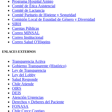
Programa Hospital Amigo
Comité de Ética Asistencial
Comité de Lactancia
Comité Paritario de Higiene y Seguridad
Comisión Local de Equidad de Género y Diversidad
SIRH
Cuentas Públicas
Correo MINSAL
Correo Institucional
Correo Salud O'Higgins
ENLACES EXTERNOS
Transparencia Activa
Gobierno Transparente (Histórico)
Ley de Transparencia
Ley del Lobby
Salud Responde
Chile Atiende
OIRS
DEIS
Atención Urgencias
Derechos y Deberes del Paciente
FONASA
Chile Crece Contigo