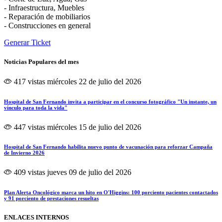
- Infraestructura, Muebles
- Reparación de mobiliarios
- Construcciones en general
Generar Ticket
Noticias Populares del mes
417 vistas
miércoles 22 de julio del 2026
Hospital de San Fernando invita a participar en el concurso fotográfico "Un instante, un
vínculo para toda la vida"
447 vistas
miércoles 15 de julio del 2026
Hospital de San Fernando habilita nuevo punto de vacunación para reforzar Campaña
de Invierno 2026
409 vistas
jueves 09 de julio del 2026
Plan Alerta Oncológico marca un hito en O'Higgins: 100 porciento pacientes contactados
y 91 porciento de prestaciones resueltas
ENLACES INTERNOS