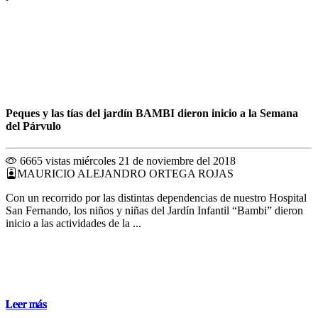
Peques y las tías del jardín BAMBI dieron inicio a la Semana
del Párvulo
6665 vistas
miércoles 21 de noviembre del 2018
MAURICIO ALEJANDRO ORTEGA ROJAS
Con un recorrido por las distintas dependencias de nuestro Hospital
San Fernando, los niños y niñas del Jardín Infantil “Bambi” dieron
inicio a las actividades de la ...
Leer más
Leer más
Leer más
Leer más
Leer más
Leer más
Leer más
Leer más
Leer más
Leer más
Leer más
Leer más