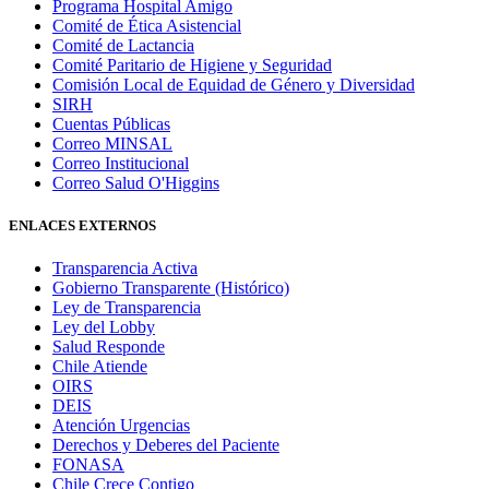
Programa Hospital Amigo
Comité de Ética Asistencial
Comité de Lactancia
Comité Paritario de Higiene y Seguridad
Comisión Local de Equidad de Género y Diversidad
SIRH
Cuentas Públicas
Correo MINSAL
Correo Institucional
Correo Salud O'Higgins
ENLACES EXTERNOS
Transparencia Activa
Gobierno Transparente (Histórico)
Ley de Transparencia
Ley del Lobby
Salud Responde
Chile Atiende
OIRS
DEIS
Atención Urgencias
Derechos y Deberes del Paciente
FONASA
Chile Crece Contigo