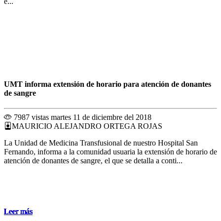
e...
UMT informa extensión de horario para atención de donantes
de sangre
7987 vistas
martes 11 de diciembre del 2018
MAURICIO ALEJANDRO ORTEGA ROJAS
La Unidad de Medicina Transfusional de nuestro Hospital San
Fernando, informa a la comunidad usuaria la extensión de horario de
atención de donantes de sangre, el que se detalla a conti...
Leer más
Leer más
Leer más
Leer más
Leer más
Leer más
Leer más
Leer más
Leer más
Leer más
Leer más
Leer más