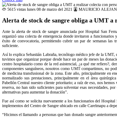
5615 vistas
lunes 08 de marzo del 2021
MAURICIO ALEJAN
Alerta de stock de sangre obliga a UMT a r
Ante la alerta de stock de sangre anunciada por Hospital San Fer
organizó una colecta de emergencia donde invitaron a funcionarios y 
éxito de convocatoria, permitiendo cubrir un par de semanas las tr
suficiente.
Así lo explica Sebastián Labraña, tecnólogo médico jefe de la UMT, 
tuvimos que organizar porque desde hace un par de meses las donacion
centro hospitalario como de la red asistencial, ¿a qué me refiero?, den
componentes sanguíneos, nosotros como UMT compartimos, no podemo
de medicina transfusional de la zona. Este año, principalmente en e
normalizado sus prestaciones, principalmente en el área quirúrg
Pabellón Central nuestro cliente prioritario; a raíz de eso, nos hemo
reserva, no han sido suficientes para solventar esas necesidades, po
alternativas para aumentar la donación”.
Fue así como se solicita nuevamente a los funcionarios del Hospital 
implementos del Centro de Sangre ubicado en calle Carelmapu a depe
“Hicimos el llamando a personas que han donado sangre anteriormen