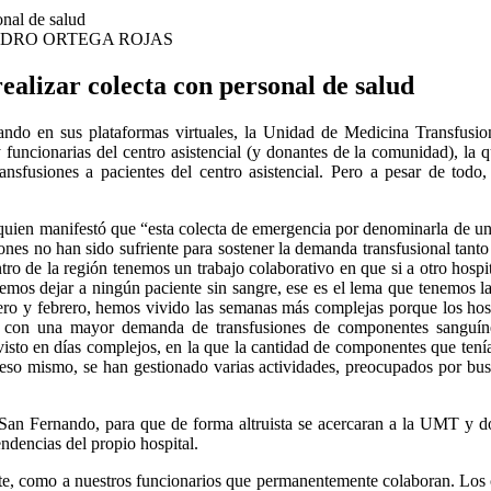
DRO ORTEGA ROJAS
ealizar colecta con personal de salud
nando en sus plataformas virtuales, la Unidad de Medicina Transfus
funcionarias del centro asistencial (y donantes de la comunidad), la 
ansfusiones a pacientes del centro asistencial. Pero a pesar de todo
quien manifestó que “esta colecta de emergencia por denominarla de un
es no han sido sufriente para sostener la demanda transfusional tanto
tro de la región tenemos un trabajo colaborativo en que si a otro hospit
s dejar a ningún paciente sin sangre, ese es el lema que tenemos l
nero y febrero, hemos vivido las semanas más complejas porque los hos
ica con una mayor demanda de transfusiones de componentes sanguín
s visto en días complejos, en la que la cantidad de componentes que te
r eso mismo, se han gestionado varias actividades, preocupados por bu
San Fernando, para que de forma altruista se acercaran a la UMT y dona
ndencias del propio hospital.
te, como a nuestros funcionarios que permanentemente colaboran. Los 