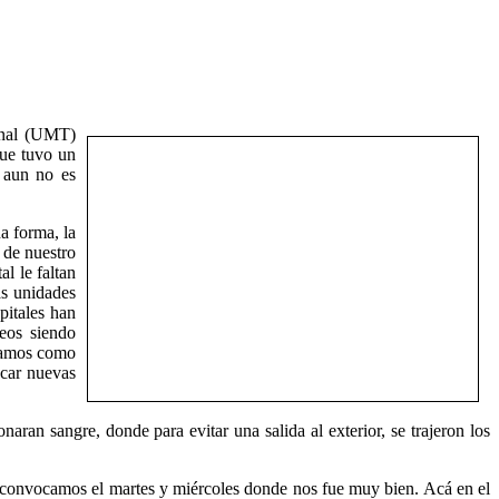
ional (UMT)
que tuvo un
, aun no es
a forma, la
 de nuestro
al le faltan
as unidades
pitales han
eos siendo
níamos como
scar nuevas
ran sangre, donde para evitar una salida al exterior, se trajeron los
convocamos el martes y miércoles donde nos fue muy bien. Acá en el