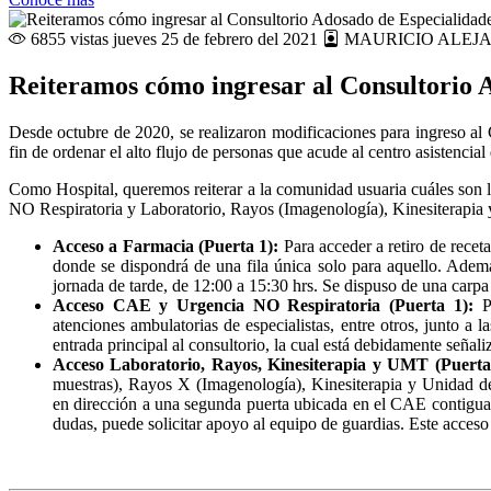
6855 vistas
jueves 25 de febrero del 2021
MAURICIO ALEJ
Reiteramos cómo ingresar al Consultorio 
Desde octubre de 2020, se realizaron modificaciones para ingreso a
fin de ordenar el alto flujo de personas que acude al centro asistencia
Como Hospital, queremos reiterar a la comunidad usuaria cuáles son l
NO Respiratoria y Laboratorio, Rayos (Imagenología), Kinesiterapi
Acceso a Farmacia (Puerta 1):
Para acceder a retiro de receta
donde se dispondrá de una fila única solo para aquello. Ademá
jornada de tarde, de 12:00 a 15:30 hrs. Se dispuso de una carpa
Acceso CAE y Urgencia NO Respiratoria (Puerta 1):
P
atenciones ambulatorias de especialistas, entre otros, junto a
entrada principal al consultorio, la cual está debidamente señal
Acceso Laboratorio, Rayos, Kinesiterapia y UMT (Puerta 2
muestras), Rayos X (Imagenología), Kinesiterapia y Unidad de
en dirección a una segunda puerta ubicada en el CAE contigua a
dudas, puede solicitar apoyo al equipo de guardias. Este acceso e