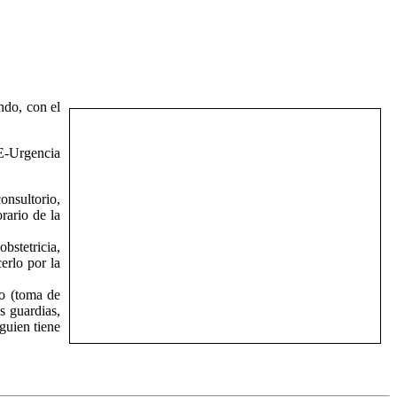
ndo, con el
AE-Urgencia
onsultorio,
rario de la
bstetricia,
erlo por la
io (toma de
s guardias,
guien tiene