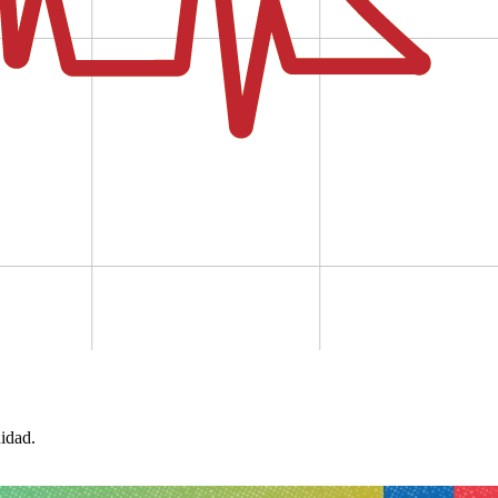
idad.