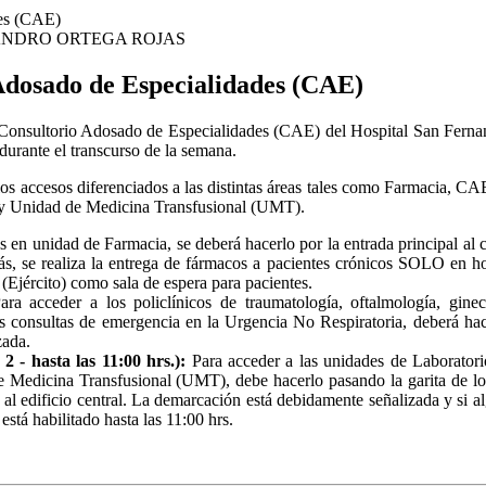
ANDRO ORTEGA ROJAS
Adosado de Especialidades (CAE)
l Consultorio Adosado de Especialidades (CAE) del Hospital San Ferna
l durante el transcurso de la semana.
os accesos diferenciados a las distintas áreas tales como Farmacia, C
a y Unidad de Medicina Transfusional (UMT).
s en unidad de Farmacia, se deberá hacerlo por la entrada principal al c
s, se realiza la entrega de fármacos a pacientes crónicos SOLO en ho
 (Ejército) como sala de espera para pacientes.
ara acceder a los policlínicos de traumatología, oftalmología, gineco
 las consultas de emergencia en la Urgencia No Respiratoria, deberá hac
izada.
 - hasta las 11:00 hrs.):
Para acceder a las unidades de Laborator
 Medicina Transfusional (UMT), debe hacerlo pasando la garita de lo
l edificio central. La demarcación está debidamente señalizada y si al
stá habilitado hasta las 11:00 hrs.