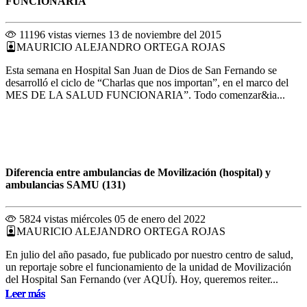
FUNCIONARIA
11196 vistas
viernes 13 de noviembre del 2015
MAURICIO ALEJANDRO ORTEGA ROJAS
Esta semana en Hospital San Juan de Dios de San Fernando se
desarrolló el ciclo de “Charlas que nos importan”, en el marco del
MES DE LA SALUD FUNCIONARIA”. Todo comenzar&ia...
Diferencia entre ambulancias de Movilización (hospital) y
ambulancias SAMU (131)
5824 vistas
miércoles 05 de enero del 2022
MAURICIO ALEJANDRO ORTEGA ROJAS
En julio del año pasado, fue publicado por nuestro centro de salud,
un reportaje sobre el funcionamiento de la unidad de Movilización
del Hospital San Fernando (ver AQUÍ). Hoy, queremos reiter...
Leer más
Leer más
Leer más
Leer más
Leer más
Leer más
Leer más
Leer más
Leer más
Leer más
Leer más
Leer más