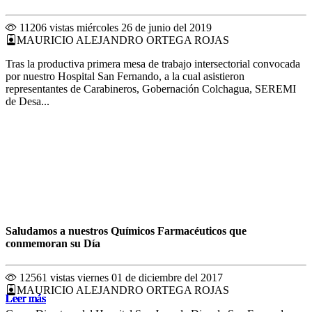
11206 vistas
miércoles 26 de junio del 2019
MAURICIO ALEJANDRO ORTEGA ROJAS
Tras la productiva primera mesa de trabajo intersectorial convocada
por nuestro Hospital San Fernando, a la cual asistieron
representantes de Carabineros, Gobernación Colchagua, SEREMI
de Desa...
Saludamos a nuestros Químicos Farmacéuticos que
conmemoran su Día
12561 vistas
viernes 01 de diciembre del 2017
MAURICIO ALEJANDRO ORTEGA ROJAS
Leer más
Leer más
Leer más
Leer más
Leer más
Leer más
Leer más
Leer más
Leer más
Leer más
Leer más
Leer más