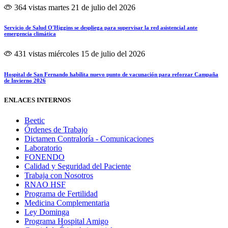
364 vistas
martes 21 de julio del 2026
Servicio de Salud O'Higgins se despliega para supervisar la red asistencial ante
emergencia climática
431 vistas
miércoles 15 de julio del 2026
Hospital de San Fernando habilita nuevo punto de vacunación para reforzar Campaña
de Invierno 2026
ENLACES INTERNOS
Beetic
Órdenes de Trabajo
Dictamen Contraloría - Comunicaciones
Laboratorio
FONENDO
Calidad y Seguridad del Paciente
Trabaja con Nosotros
RNAO HSF
Programa de Fertilidad
Medicina Complementaria
Ley Dominga
Programa Hospital Amigo