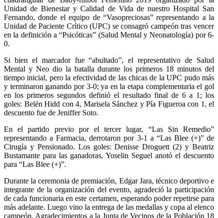
Unidad de Bienestar y Calidad de Vida de nuestro Hospital San
Fernando, donde el equipo de “Vasopreciosas” representando a la
Unidad de Paciente Crítico (UPC) se consagró campeón tras vencer
en la definición a “Psicóticas” (Salud Mental y Neonatología) por 6-
0.
Si bien el marcador fue “abultado”, el representativo de Salud
Mental y Neo dio la batalla durante los primeros 18 minutos del
tiempo inicial, pero la efectividad de las chicas de la UPC pudo más
y terminaron ganando por 3-0; ya en la etapa complementaria el gol
en los primeros segundos definió el resultado final de 6 a 1; los
goles: Belén Hidd con 4, Marisela Sánchez y Pía Figueroa con 1, el
descuento fue de Jeniffer Soto.
En el partido previo por el tercer lugar, “Las Sin Remedio”
representando a Farmacia, derrotaron por 3-1 a “Las Blee (+)” de
Cirugía y Pensionado. Los goles: Denisse Droguett (2) y Beatriz
Bustamante para las ganadoras, Yoselin Seguel anotó el descuento
para “Las Blee (+)”.
Durante la ceremonia de premiación, Edgar Jara, técnico deportivo e
integrante de la organización del evento, agradeció la participación
de cada funcionaria en este certamen, esperando poder repetirse para
más adelante. Luego vino la entrega de las medallas y copa al elenco
campeón. Agradecimientos a la Junta de Vecinos de la Población 18