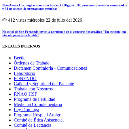
Plan Alerta Oncológico marca un hito en O'Higgins: 100 porciento pacientes contactados
y 91 porciento de prestaciones resueltas
412 vistas
miércoles 22 de julio del 2026
Hospital de San Fernando invita a participar en el concurso fotográfico "Un instante, un
vínculo para toda la vida"
ENLACES INTERNOS
Beetic
Órdenes de Trabajo
Dictamen Contraloría - Comunicaciones
Laboratorio
FONENDO
Calidad y Seguridad del Paciente
Trabaja con Nosotros
RNAO HSF
Programa de Fertilidad
Medicina Complementaria
Ley Dominga
Programa Hospital Amigo
Comité de Ética Asistencial
Comité de Lactancia