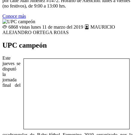
por calle Juan Jiménez #1472. Horario de Atención: lunes a viernes
(no festivos), de 9:00 a 13:00 hrs.
Conoce más
6868 vistas
lunes 11 de marzo del 2019
MAURICIO
ALEJANDRO ORTEGA ROJAS
UPC campeón
Este
jueves se
disputó
la
jornada
final del
cuadrangular de Baby-fútbol Femenino 2019 organizado por la