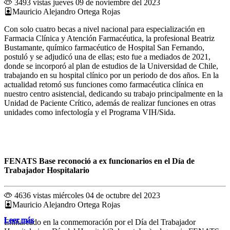
3493 vistas
jueves 09 de noviembre del 2023
Mauricio Alejandro Ortega Rojas
Con solo cuatro becas a nivel nacional para especialización en
Farmacia Clínica y Atención Farmacéutica, la profesional Beatriz
Bustamante, químico farmacéutico de Hospital San Fernando,
postuló y se adjudicó una de ellas; esto fue a mediados de 2021,
donde se incorporó al plan de estudios de la Universidad de Chile,
trabajando en su hospital clínico por un periodo de dos años. En la
actualidad retomó sus funciones como farmacéutica clínica en
nuestro centro asistencial, dedicando su trabajo principalmente en la
Unidad de Paciente Crítico, además de realizar funciones en otras
unidades como infectología y el Programa VIH/Sida.
FENATS Base reconoció a ex funcionarios en el Día de
Trabajador Hospitalario
4636 vistas
miércoles 04 de octubre del 2023
Mauricio Alejandro Ortega Rojas
Leer más
Leer más
Leer más
Leer más
Leer más
Leer más
Leer más
Leer más
Leer más
Leer más
Leer más
Leer más
Enmarcado en la conmemoración por el Día del Trabajador