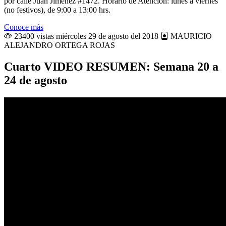
por calle Juan Jiménez #1472. Horario de Atención: lunes a viernes
(no festivos), de 9:00 a 13:00 hrs.
Conoce más
23400 vistas
miércoles 29 de agosto del 2018
MAURICIO
ALEJANDRO ORTEGA ROJAS
Cuarto VIDEO RESUMEN: Semana 20 a
24 de agosto