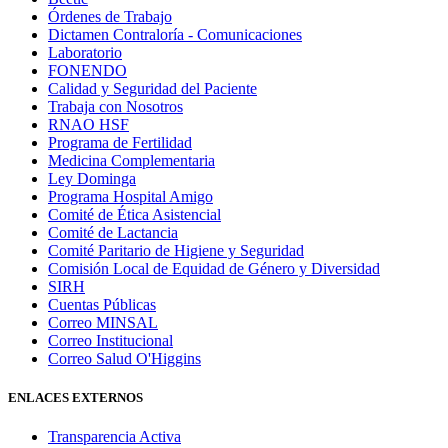
Órdenes de Trabajo
Dictamen Contraloría - Comunicaciones
Laboratorio
FONENDO
Calidad y Seguridad del Paciente
Trabaja con Nosotros
RNAO HSF
Programa de Fertilidad
Medicina Complementaria
Ley Dominga
Programa Hospital Amigo
Comité de Ética Asistencial
Comité de Lactancia
Comité Paritario de Higiene y Seguridad
Comisión Local de Equidad de Género y Diversidad
SIRH
Cuentas Públicas
Correo MINSAL
Correo Institucional
Correo Salud O'Higgins
ENLACES EXTERNOS
Transparencia Activa