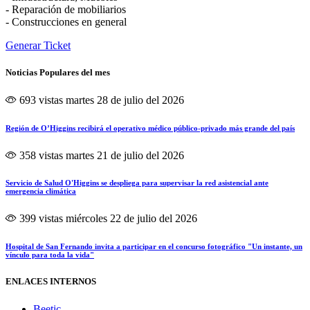
- Reparación de mobiliarios
- Construcciones en general
Generar Ticket
Noticias Populares del mes
693 vistas
martes 28 de julio del 2026
Región de O’Higgins recibirá el operativo médico público-privado más grande del país
358 vistas
martes 21 de julio del 2026
Servicio de Salud O'Higgins se despliega para supervisar la red asistencial ante
emergencia climática
399 vistas
miércoles 22 de julio del 2026
Hospital de San Fernando invita a participar en el concurso fotográfico "Un instante, un
vínculo para toda la vida"
ENLACES INTERNOS
Beetic