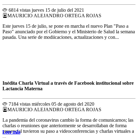
6814 vistas
jueves 15 de julio del 2021
MAURICIO ALEJANDRO ORTEGA ROJAS
Este jueves 15 de julio, se pone en marcha el nuevo Plan "Paso a
Paso" anunciado por el Gobierno y el Ministerio de Salud la semana
pasada. Una serie de modiicaciones, actualizaciones y con...
Inédita Charla Virtual a través de Facebook institucional sobre
Lactancia Materna
7184 vistas
miércoles 05 de agosto del 2020
MAURICIO ALEJANDRO ORTEGA ROJAS
La pandemia del coronavirus cambio la forma de comunicarnos; las
charlas o reuniones que anteriormente se desarrollaban de forma
presencial tuvieron su paso a videoconferencias y charlas virtuales a
Leer más
Leer más
Leer más
Leer más
Leer más
Leer más
Leer más
Leer más
Leer más
Leer más
Leer más
Leer más
...