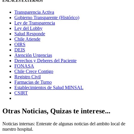
ENLACES EXTERNOS
Transparencia Activa
Gobierno Transparente (Histórico)
Ley de Transparencia
Ley del Lobby
Salud Responde
Chile Atiende
OIRS
DEIS
Atención Urgencias
Derechos y Deberes del Paciente
FONASA
Chile Crece Contigo
Registro Civil
Farmacias de Turno
Establecimientos de Salud MINSAL
CSIRT
Otras Noticias, Quizas te interese...
Noticias internas: Enterate de algunas noticias del ambito local de
nuestro hospital.