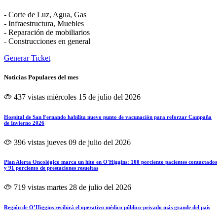
- Corte de Luz, Agua, Gas
- Infraestructura, Muebles
- Reparación de mobiliarios
- Construcciones en general
Generar Ticket
Noticias Populares del mes
437 vistas
miércoles 15 de julio del 2026
Hospital de San Fernando habilita nuevo punto de vacunación para reforzar Campaña
de Invierno 2026
396 vistas
jueves 09 de julio del 2026
Plan Alerta Oncológico marca un hito en O'Higgins: 100 porciento pacientes contactados
y 91 porciento de prestaciones resueltas
719 vistas
martes 28 de julio del 2026
Región de O’Higgins recibirá el operativo médico público-privado más grande del país