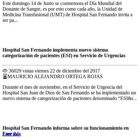
Este domingo 14 de Junio se conmemora el Día Mundial del
Donante de Sangre, es por esto como cada año, la Unidad de
Medicina Transfusional (UMT) de Hospital San Fernando invita a
ser pa...
Hospital San Fernando implementa nuevo sistema
categorización de pacientes (ESI) en Servicio de Urgencias
36029 vistas
viernes 22 de diciembre del 2017
MAURICIO ALEJANDRO ORTEGA ROJAS
Durante el mes de noviembre, en el Servicio de Urgencia del
Hospital San Juan de Dios de San Fernando se ha implementado un
nuevo sistema de categorización de pacientes denominado “ESI&r...
Hospital San Fernando informa sobre su funcionamiento en
Fase 2
Leer más
Leer más
Leer más
Leer más
Leer más
Leer más
Leer más
Leer más
Leer más
Leer más
Leer más
Leer más