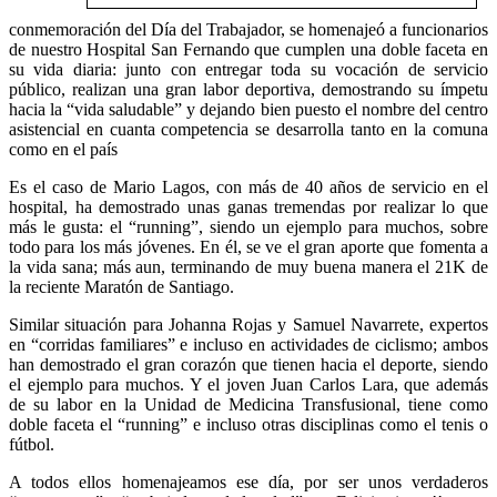
conmemoración del Día del Trabajador, se homenajeó a funcionarios
de nuestro Hospital San Fernando que cumplen una doble faceta en
su vida diaria: junto con entregar toda su vocación de servicio
público, realizan una gran labor deportiva, demostrando su ímpetu
hacia la “vida saludable” y dejando bien puesto el nombre del centro
asistencial en cuanta competencia se desarrolla tanto en la comuna
como en el país
Es el caso de Mario Lagos, con más de 40 años de servicio en el
hospital, ha demostrado unas ganas tremendas por realizar lo que
más le gusta: el “running”, siendo un ejemplo para muchos, sobre
todo para los más jóvenes. En él, se ve el gran aporte que fomenta a
la vida sana; más aun, terminando de muy buena manera el 21K de
la reciente Maratón de Santiago.
Similar situación para Johanna Rojas y Samuel Navarrete, expertos
en “corridas familiares” e incluso en actividades de ciclismo; ambos
han demostrado el gran corazón que tienen hacia el deporte, siendo
el ejemplo para muchos. Y el joven Juan Carlos Lara, que además
de su labor en la Unidad de Medicina Transfusional, tiene como
doble faceta el “running” e incluso otras disciplinas como el tenis o
fútbol.
A todos ellos homenajeamos ese día, por ser unos verdaderos