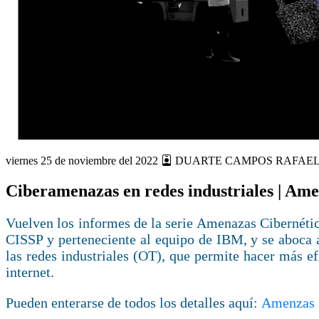
viernes 25 de noviembre del 2022
DUARTE CAMPOS RAFAE
Ciberamenazas en redes industriales | Ame
Vuelven los informes de la serie Amenazas Cibernétic
CISSP y perteneciente al equipo de IBM, y se aboca a 
las redes industriales (OT), que permite hacer más e
internet.
Pueden enterarse de todos los detalles aquí:
Amenzas C