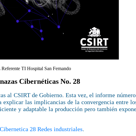
L
Referente TI Hospital San Fernando
nazas Cibernéticas No. 28
as al CSIRT de Gobierno. Esta vez, el informe número 
explicar las implicancias de la convergencia entre lo
ficiente y adaptable la producción pero también expon
ibernetica 28 Redes industriales
.